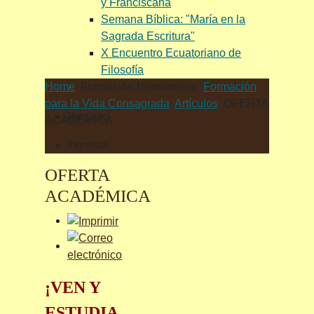
y Franciscana
Semana Bíblica: "María en la
Sagrada Escritura"
X Encuentro Ecuatoriano de
Filosofía
Home
Formación Permanente
Formación
para la Vida Consagrada
Artículos
OFERTA
Registro
ACADÉMICA
Ingresar
OFERTA
ACADÉMICA
¡VEN Y
ESTUDIA