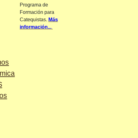
Programa de
Formación para
Catequistas.
Más
información...
mos
émica
S
os