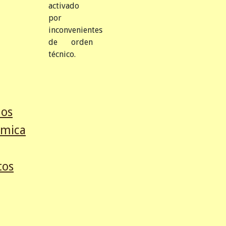
activado
por
inconvenientes
de orden
técnico.
mos
émica
tos