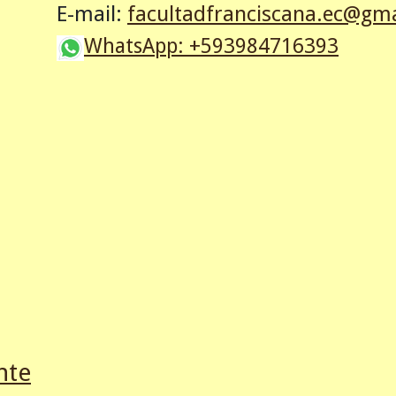
E-mail:
facultadfranciscana.ec@gm
WhatsApp: +593
984716393
nte