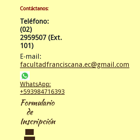
Contáctanos:
Teléfono:
(02)
2959507 (Ext.
101)
E-mail:
facultadfranciscana.ec@gmail.com
WhatsApp:
+593
984716393
Formulario
de
Inscripción
Clic
Aquí