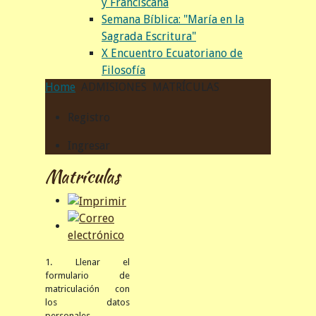
y Franciscana
Semana Bíblica: "María en la
Sagrada Escritura"
X Encuentro Ecuatoriano de
Filosofía
Home
ADMISIONES
MATRÍCULAS
Registro
Ingresar
Matrículas
1. Llenar el
formulario de
matriculación con
los datos
personales,