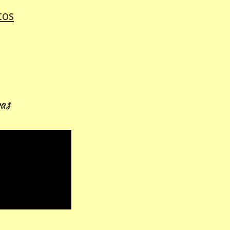
tos
as