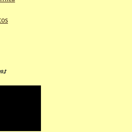
tos
as