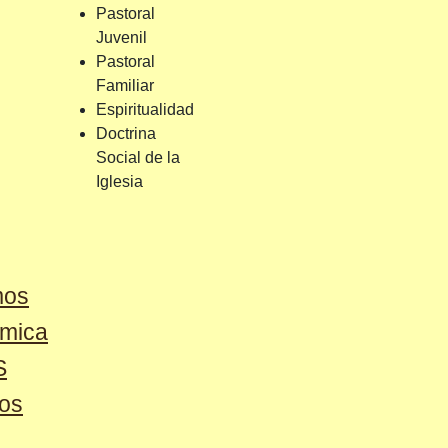
Pastoral
Juvenil
Pastoral
Familiar
Espiritualidad
Doctrina
Social de la
Iglesia
mos
émica
S
os