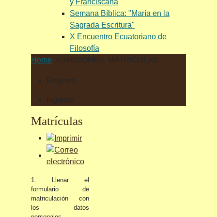
y Franciscana
Semana Bíblica: "María en la
Sagrada Escritura"
X Encuentro Ecuatoriano de
Filosofía
Home
ADMISIONES
MATRÍCULAS
Registro
Ingresar
Matrículas
1. Llenar el
formulario de
matriculación con
los datos
personales,