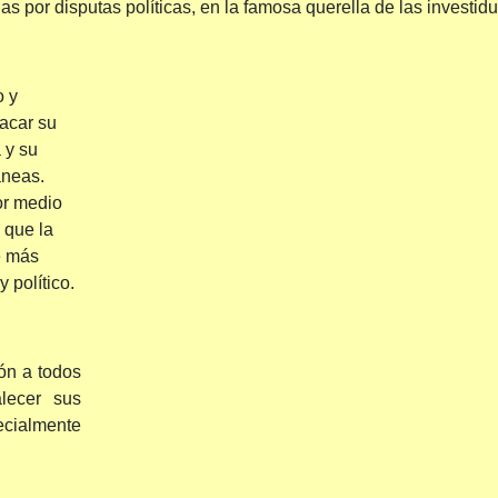
as por disputas políticas, en la famosa querella de las investidu
o y
acar su
 y su
áneas.
or medio
 que la
e más
y político.
ón a todos
alecer sus
ecialmente