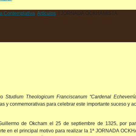
da Contemplativa
Artículos
I JORNADA OCKHAMISTA
tro
Studium Theologicum Franciscanum “Cardenal Echeverrí
as y conmemorativas para celebrar este importante suceso y a
Guillermo de Okcham el 25 de septiembre de 1325, por par
ierte en el principal motivo para realizar la 1ª JORNADA OCK