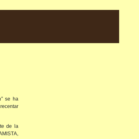
a”
se ha
crecentar
te de la
HAMISTA,