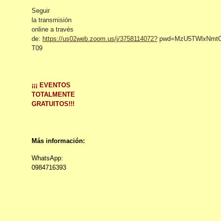
Seguir
la transmisión
online a través
de:
https://us02web.zoom.us/j/3758114072?
pwd=MzU5TWlxNmtC
T09
¡¡¡ EVENTOS
TOTALMENTE
GRATUITOS!!!
Más información:
WhatsApp:
0984716393