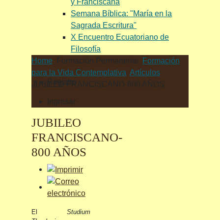
y Franciscana
Semana Bíblica: "María en la
Sagrada Escritura"
X Encuentro Ecuatoriano de
Filosofía
Home
Formación Permanente
Formación
para la Vida Contemplativa
Artículos
Registro
JUBILEO FRANCISCANO-800 AÑOS
Ingresar
JUBILEO
FRANCISCANO-
800 AÑOS
El
Studium